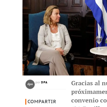
Gracias al n
DPA
por
próximament
convenio co
COMPARTIR