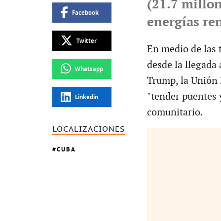
(21.7 millon
Facebook
energías re
Twitter
En medio de las 
desde la llegada
Whatsapp
Trump, la Unión 
"tender puentes y
Linkedin
comunitario.
LOCALIZACIONES
CUBA