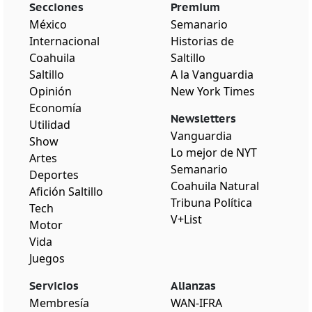
Secciones
Premium
México
Semanario
Internacional
Historias de
Coahuila
Saltillo
Saltillo
A la Vanguardia
Opinión
New York Times
Economía
Newsletters
Utilidad
Vanguardia
Show
Lo mejor de NYT
Artes
Semanario
Deportes
Coahuila Natural
Afición Saltillo
Tribuna Política
Tech
V+List
Motor
Vida
Juegos
Servicios
Alianzas
Membresía
WAN-IFRA