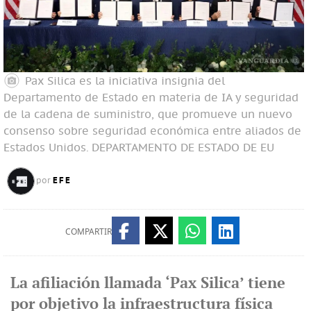
Pax Silica es la iniciativa insignia del
Departamento de Estado en materia de IA y seguridad
de la cadena de suministro, que promueve un nuevo
consenso sobre seguridad económica entre aliados de
Estados Unidos.
DEPARTAMENTO DE ESTADO DE EU
EFE
por
COMPARTIR
La afiliación llamada ‘Pax Silica’ tiene
por objetivo la infraestructura física