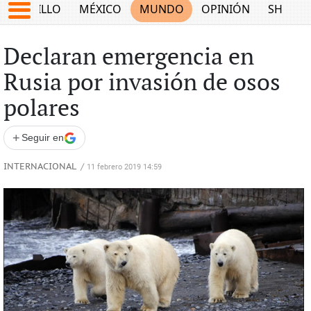
SALTILLO
MÉXICO
MUNDO
OPINIÓN
SHOW
Declaran emergencia en
Rusia por invasión de osos
polares
+
Seguir en
INTERNACIONAL
/
11 febrero 2019 14:59