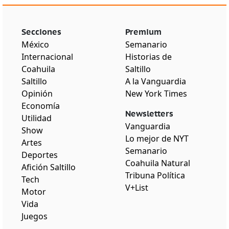
Secciones
Premium
México
Semanario
Internacional
Historias de
Coahuila
Saltillo
Saltillo
A la Vanguardia
Opinión
New York Times
Economía
Newsletters
Utilidad
Vanguardia
Show
Lo mejor de NYT
Artes
Semanario
Deportes
Coahuila Natural
Afición Saltillo
Tribuna Política
Tech
V+List
Motor
Vida
Juegos