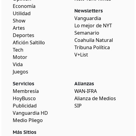
Economía
Newsletters
Utilidad
Vanguardia
Show
Lo mejor de NYT
Artes
Semanario
Deportes
Coahuila Natural
Afición Saltillo
Tribuna Política
Tech
V+List
Motor
Vida
Juegos
Servicios
Alianzas
Membresía
WAN-IFRA
HoyBusco
Alianza de Medios
Publicidad
SIP
Vanguardia HD
Medio Pliego
Más Sitios