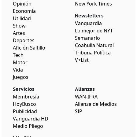
Opinión
New York Times
Economía
Newsletters
Utilidad
Vanguardia
Show
Lo mejor de NYT
Artes
Semanario
Deportes
Coahuila Natural
Afición Saltillo
Tribuna Política
Tech
V+List
Motor
Vida
Juegos
Servicios
Alianzas
Membresía
WAN-IFRA
HoyBusco
Alianza de Medios
Publicidad
SIP
Vanguardia HD
Medio Pliego