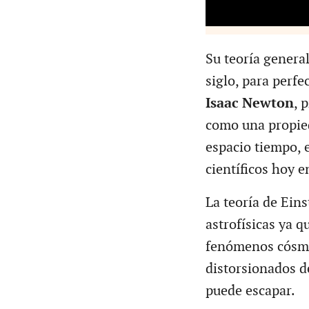
Su teoría general
siglo, para perfe
Isaac Newton
, 
como una propied
espacio tiempo, e
científicos hoy e
La teoría de Ein
astrofísicas ya q
fenómenos cósmic
distorsionados de
puede escapar.