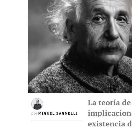
La teoría de
implicacione
MIGUEL SAGNELLI
por
existencia 