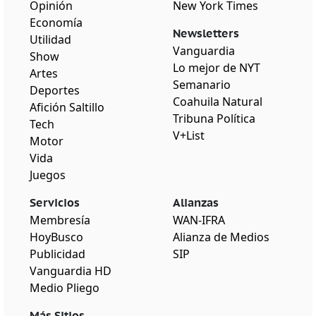
Opinión
New York Times
Economía
Newsletters
Utilidad
Vanguardia
Show
Lo mejor de NYT
Artes
Semanario
Deportes
Coahuila Natural
Afición Saltillo
Tribuna Política
Tech
V+List
Motor
Vida
Juegos
Servicios
Alianzas
Membresía
WAN-IFRA
HoyBusco
Alianza de Medios
Publicidad
SIP
Vanguardia HD
Medio Pliego
Más Sitios