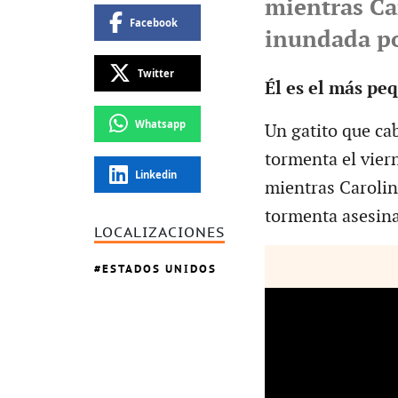
mientras Ca
Facebook
inundada po
Twitter
Él es el más pe
Whatsapp
Un gatito que ca
tormenta el vier
Linkedin
mientras Carolin
tormenta asesina
LOCALIZACIONES
ESTADOS UNIDOS