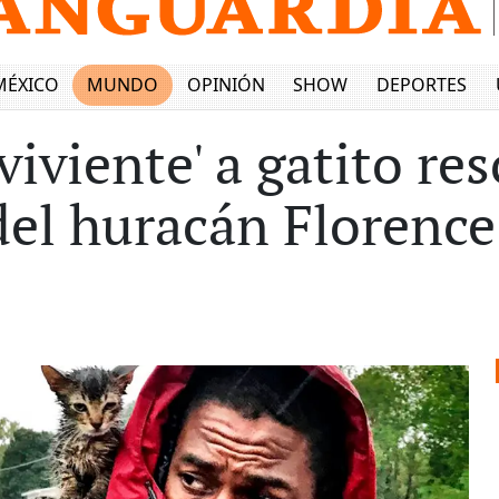
MÉXICO
MUNDO
OPINIÓN
SHOW
DEPORTES
viente' a gatito res
 del huracán Florence