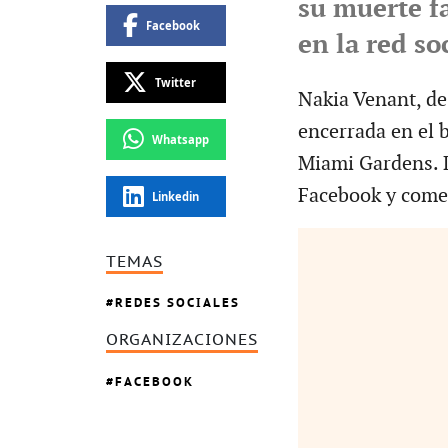
su muerte fa
Facebook
en la red so
Twitter
Nakia Venant, de
encerrada en el 
Whatsapp
Miami Gardens. D
Facebook y come
Linkedin
TEMAS
REDES SOCIALES
ORGANIZACIONES
FACEBOOK