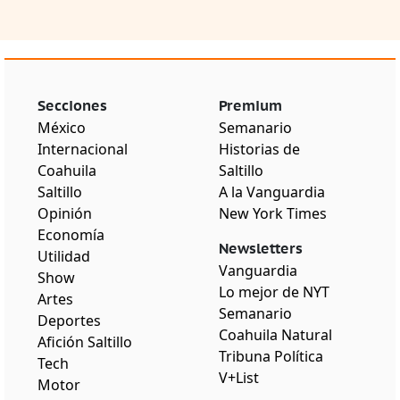
Secciones
Premium
México
Semanario
Internacional
Historias de
Coahuila
Saltillo
Saltillo
A la Vanguardia
Opinión
New York Times
Economía
Newsletters
Utilidad
Vanguardia
Show
Lo mejor de NYT
Artes
Semanario
Deportes
Coahuila Natural
Afición Saltillo
Tribuna Política
Tech
V+List
Motor