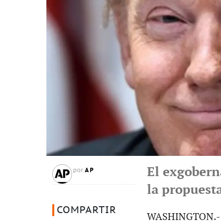
El exgoberna
AP
por
la propuesta
COMPARTIR
WASHINGTON.- Lo