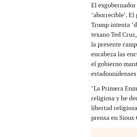
El exgobernador d
"aborrecible". E
Trump intenta "di
texano Ted Cruz,
la presente camp
encabeza las enc
el gobierno mant
estadounidenses
"La Primera Enmi
religiosa y he de
libertad religios
prensa en Sioux 