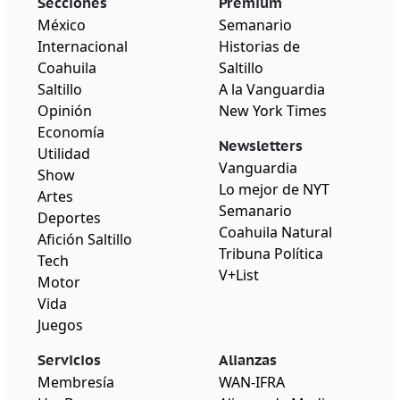
Secciones
Premium
México
Semanario
Internacional
Historias de
Coahuila
Saltillo
Saltillo
A la Vanguardia
Opinión
New York Times
Economía
Newsletters
Utilidad
Vanguardia
Show
Lo mejor de NYT
Artes
Semanario
Deportes
Coahuila Natural
Afición Saltillo
Tribuna Política
Tech
V+List
Motor
Vida
Juegos
Servicios
Alianzas
Membresía
WAN-IFRA