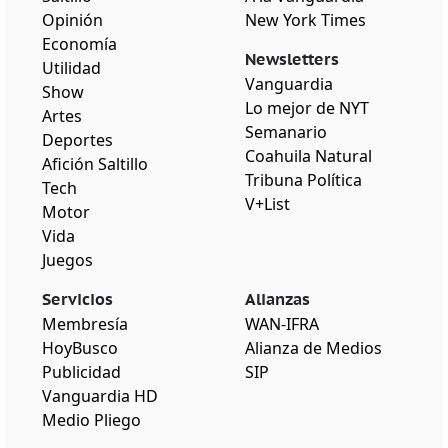
Opinión
New York Times
Economía
Newsletters
Utilidad
Vanguardia
Show
Lo mejor de NYT
Artes
Semanario
Deportes
Coahuila Natural
Afición Saltillo
Tribuna Política
Tech
V+List
Motor
Vida
Juegos
Servicios
Alianzas
Membresía
WAN-IFRA
HoyBusco
Alianza de Medios
Publicidad
SIP
Vanguardia HD
Medio Pliego