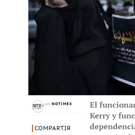
El funcionar
NOTIMEX
por
Kerry y func
dependencia
COMPARTIR