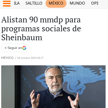
COAHUILA
SALTILLO
MÉXICO
MUNDO
OPINIÓ
Alistan 90 mmdp para
programas sociales de
Sheinbaum
+
Seguir en
MÉXICO
/
28 octubre 2024 08:27