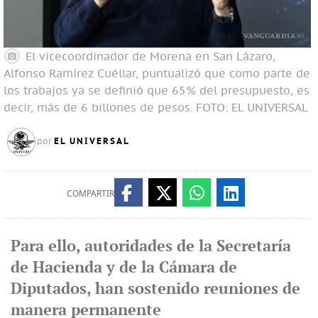
El vicecoordinador de Morena en San Lázaro,
Alfonso Ramírez Cuéllar, puntualizó que como parte de
los trabajos ya se definió que 65% del presupuesto, es
decir, más de 6 billones de pesos.
FOTO: EL UNIVERSAL
EL UNIVERSAL
por
COMPARTIR
Para ello, autoridades de la Secretaría
de Hacienda y de la Cámara de
Diputados, han sostenido reuniones de
manera permanente