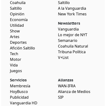
Coahuila
Saltillo
Saltillo
A la Vanguardia
Opinión
New York Times
Economía
Newsletters
Utilidad
Vanguardia
Show
Lo mejor de NYT
Artes
Semanario
Deportes
Coahuila Natural
Afición Saltillo
Tribuna Política
Tech
V+List
Motor
Vida
Juegos
Servicios
Alianzas
Membresía
WAN-IFRA
HoyBusco
Alianza de Medios
Publicidad
SIP
Vanguardia HD