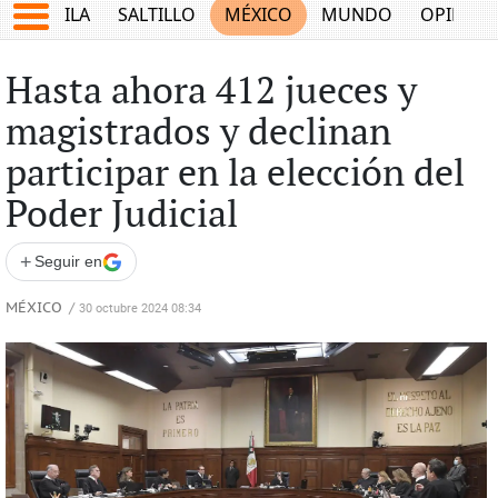
COAHUILA
SALTILLO
MÉXICO
MUNDO
OPINIÓ
Hasta ahora 412 jueces y
magistrados y declinan
participar en la elección del
Poder Judicial
+
Seguir en
MÉXICO
/
30 octubre 2024 08:34