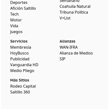
Semanario
Deportes
Coahuila Natural
Afición Saltillo
Tribuna Política
Tech
V+List
Motor
Vida
Juegos
Servicios
Alianzas
Membresía
WAN-IFRA
HoyBusco
Alianza de Medios
Publicidad
SIP
Vanguardia HD
Medio Pliego
Más Sitios
Rodeo Capital
Saltillo 360