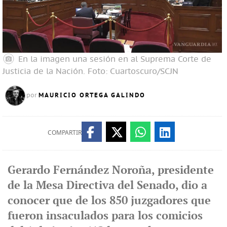
En la imagen una sesión en al Suprema Corte de
Justicia de la Nación.
Foto: Cuartoscuro/SCJN
MAURICIO ORTEGA GALINDO
por
COMPARTIR
Gerardo Fernández Noroña, presidente
de la Mesa Directiva del Senado, dio a
conocer que de los 850 juzgadores que
fueron insaculados para los comicios