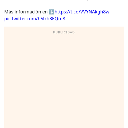
Más información en ⬇️
https://t.co/VVYNAkgh8w
pic.twitter.com/h5lxh3EQm8
PUBLICIDAD