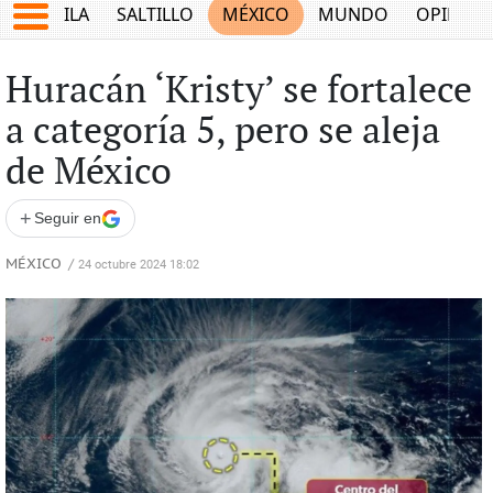
COAHUILA
SALTILLO
MÉXICO
MUNDO
OPINIÓ
Huracán ‘Kristy’ se fortalece
a categoría 5, pero se aleja
de México
+
Seguir en
MÉXICO
/
24 octubre 2024 18:02