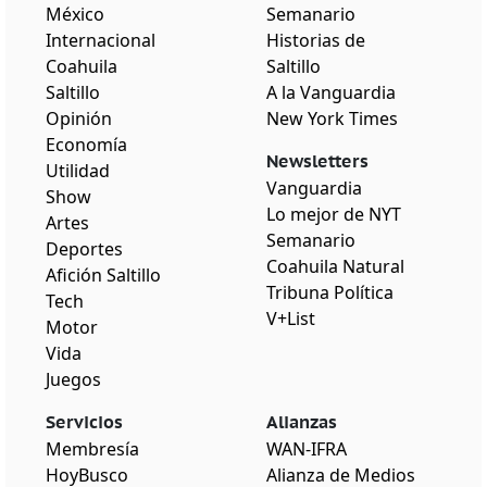
México
Semanario
Internacional
Historias de
Coahuila
Saltillo
Saltillo
A la Vanguardia
Opinión
New York Times
Economía
Newsletters
Utilidad
Vanguardia
Show
Lo mejor de NYT
Artes
Semanario
Deportes
Coahuila Natural
Afición Saltillo
Tribuna Política
Tech
V+List
Motor
Vida
Juegos
Servicios
Alianzas
Membresía
WAN-IFRA
HoyBusco
Alianza de Medios