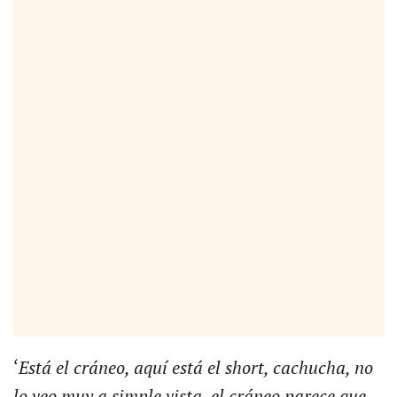
‘
Está el cráneo, aquí está el short, cachucha, no
lo veo muy a simple vista, el cráneo parece que