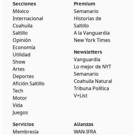
Secciones
Premium
México
Semanario
Internacional
Historias de
Coahuila
Saltillo
Saltillo
A la Vanguardia
Opinión
New York Times
Economía
Newsletters
Utilidad
Vanguardia
Show
Lo mejor de NYT
Artes
Semanario
Deportes
Coahuila Natural
Afición Saltillo
Tribuna Política
Tech
V+List
Motor
Vida
Juegos
Servicios
Alianzas
Membresía
WAN-IFRA