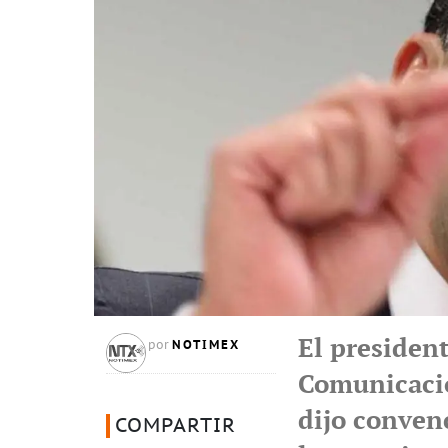
El presiden
NOTIMEX
por
Comunicacio
dijo conven
COMPARTIR