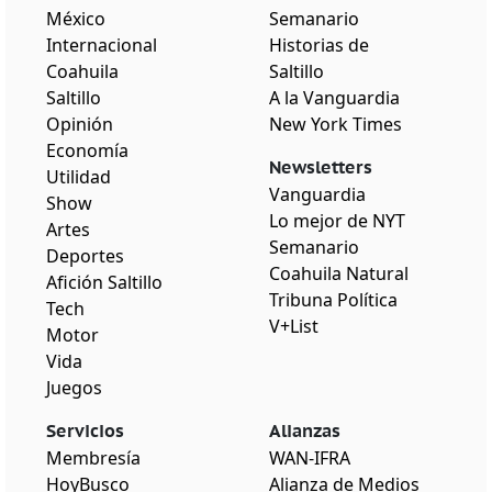
México
Semanario
Internacional
Historias de
Coahuila
Saltillo
Saltillo
A la Vanguardia
Opinión
New York Times
Economía
Newsletters
Utilidad
Vanguardia
Show
Lo mejor de NYT
Artes
Semanario
Deportes
Coahuila Natural
Afición Saltillo
Tribuna Política
Tech
V+List
Motor
Vida
Juegos
Servicios
Alianzas
Membresía
WAN-IFRA
HoyBusco
Alianza de Medios