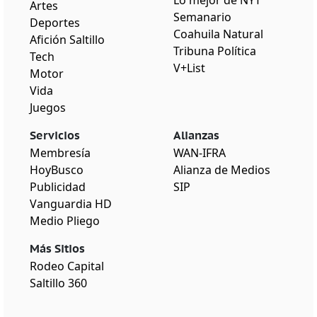
Artes
Semanario
Deportes
Coahuila Natural
Afición Saltillo
Tribuna Política
Tech
V+List
Motor
Vida
Juegos
Servicios
Alianzas
Membresía
WAN-IFRA
HoyBusco
Alianza de Medios
Publicidad
SIP
Vanguardia HD
Medio Pliego
Más Sitios
Rodeo Capital
Saltillo 360