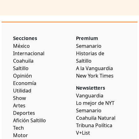
Secciones
Premium
México
Semanario
Internacional
Historias de
Coahuila
Saltillo
Saltillo
A la Vanguardia
Opinión
New York Times
Economía
Newsletters
Utilidad
Vanguardia
Show
Lo mejor de NYT
Artes
Semanario
Deportes
Coahuila Natural
Afición Saltillo
Tribuna Política
Tech
V+List
Motor