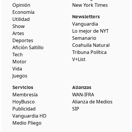
Opinión
New York Times
Economía
Newsletters
Utilidad
Vanguardia
Show
Lo mejor de NYT
Artes
Semanario
Deportes
Coahuila Natural
Afición Saltillo
Tribuna Política
Tech
V+List
Motor
Vida
Juegos
Servicios
Alianzas
Membresía
WAN-IFRA
HoyBusco
Alianza de Medios
Publicidad
SIP
Vanguardia HD
Medio Pliego