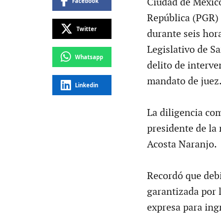
Ciudad de México
Facebook
República (PGR) 
Twitter
durante seis hora
Legislativo de S
Whatsapp
delito de interv
mandato de juez
Linkedin
La diligencia com
presidente de la
Acosta Naranjo.
Recordó que debid
garantizada por l
expresa para ingr