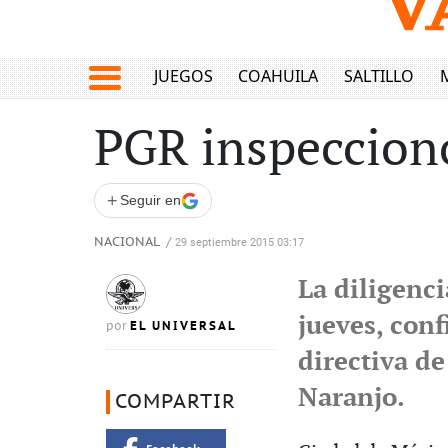
JUEGOS
COAHUILA
SALTILLO
PGR inspeccionó
+
Seguir en
NACIONAL
/
29 septiembre 2015 03:17
La diligenci
jueves, conf
EL UNIVERSAL
por
directiva d
Naranjo.
COMPARTIR