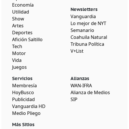
Economía
Newsletters
Utilidad
Vanguardia
Show
Lo mejor de NYT
Artes
Semanario
Deportes
Coahuila Natural
Afición Saltillo
Tribuna Política
Tech
V+List
Motor
Vida
Juegos
Servicios
Alianzas
Membresía
WAN-IFRA
HoyBusco
Alianza de Medios
Publicidad
SIP
Vanguardia HD
Medio Pliego
Más Sitios