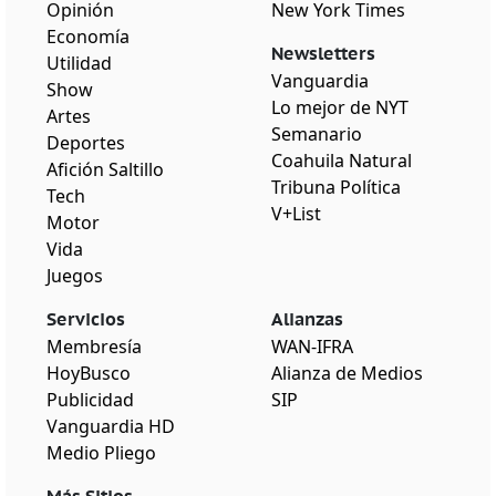
Opinión
New York Times
Economía
Newsletters
Utilidad
Vanguardia
Show
Lo mejor de NYT
Artes
Semanario
Deportes
Coahuila Natural
Afición Saltillo
Tribuna Política
Tech
V+List
Motor
Vida
Juegos
Servicios
Alianzas
Membresía
WAN-IFRA
HoyBusco
Alianza de Medios
Publicidad
SIP
Vanguardia HD
Medio Pliego