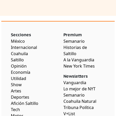
Secciones
Premium
México
Semanario
Internacional
Historias de
Coahuila
Saltillo
Saltillo
A la Vanguardia
Opinión
New York Times
Economía
Newsletters
Utilidad
Vanguardia
Show
Lo mejor de NYT
Artes
Semanario
Deportes
Coahuila Natural
Afición Saltillo
Tribuna Política
Tech
V+List
Motor