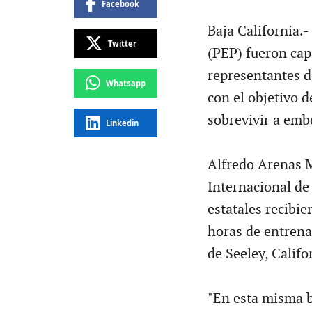
Facebook
Baja California.-
Twitter
(PEP) fueron ca
representantes d
Whatsapp
con el objetivo 
sobrevivir a emb
Linkedin
Alfredo Arenas M
Internacional de
estatales recibie
horas de entrena
de Seeley, Califo
"En esta misma b