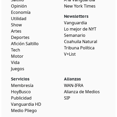
Opinión
New York Times
Economía
Newsletters
Utilidad
Vanguardia
Show
Lo mejor de NYT
Artes
Semanario
Deportes
Coahuila Natural
Afición Saltillo
Tribuna Política
Tech
V+List
Motor
Vida
Juegos
Servicios
Alianzas
Membresía
WAN-IFRA
HoyBusco
Alianza de Medios
Publicidad
SIP
Vanguardia HD
Medio Pliego