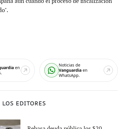
paña aún cuando el proceso de fiscalización
do".
Noticias de
guardia
en
Vanguardia
en
.
WhatsApp.
 LOS EDITORES
Rebasa deuda pública los $20