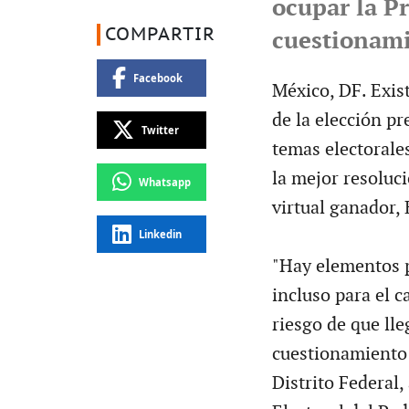
ocupar la P
COMPARTIR
cuestionami
Facebook
México, DF. Exis
de la elección pr
Twitter
temas electorale
la mejor resoluci
Whatsapp
virtual ganador,
Linkedin
"Hay elementos pa
incluso para el 
riesgo de que lle
cuestionamiento y
Distrito Federal,