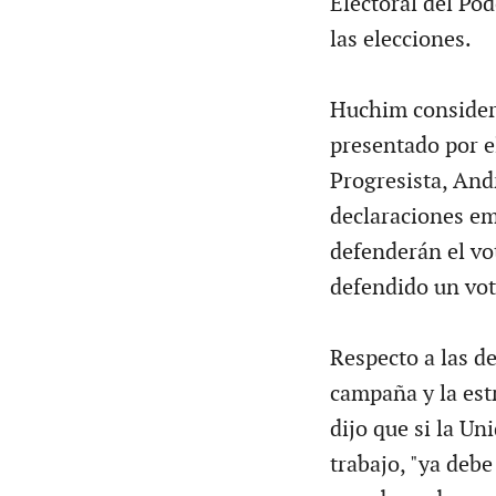
Electoral del Pod
las elecciones.
Huchim consideró
presentado por e
Progresista, And
declaraciones emi
defenderán el vo
defendido un vot
Respecto a las de
campaña y la est
dijo que si la Un
trabajo, "ya deb