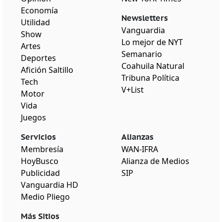
Economía
Newsletters
Utilidad
Vanguardia
Show
Lo mejor de NYT
Artes
Semanario
Deportes
Coahuila Natural
Afición Saltillo
Tribuna Política
Tech
V+List
Motor
Vida
Juegos
Servicios
Alianzas
Membresía
WAN-IFRA
HoyBusco
Alianza de Medios
Publicidad
SIP
Vanguardia HD
Medio Pliego
Más Sitios