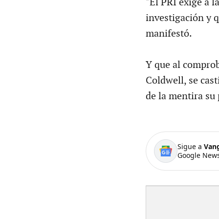
"El PRI exige a l
investigación y q
manifestó.
Y que al comprob
Coldwell, se cas
de la mentira su
Sigue a
Van
Google News