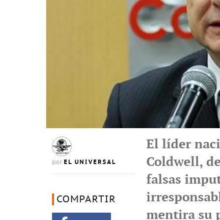
El líder nac
Coldwell, d
EL UNIVERSAL
por
falsas imput
irresponsab
COMPARTIR
mentira su 