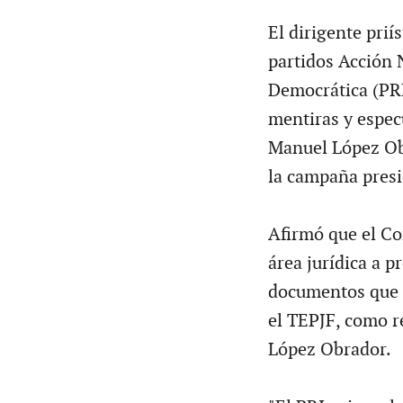
El dirigente prií
partidos Acción 
Democrática (PRD)
mentiras y espec
Manuel López Obr
la campaña presid
Afirmó que el Co
área jurídica a p
documentos que 
el TEPJF, como r
López Obrador.