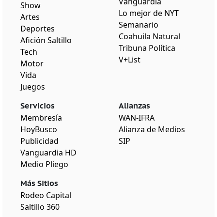
Vanguardia
Show
Lo mejor de NYT
Artes
Semanario
Deportes
Coahuila Natural
Afición Saltillo
Tribuna Política
Tech
V+List
Motor
Vida
Juegos
Servicios
Alianzas
Membresía
WAN-IFRA
HoyBusco
Alianza de Medios
Publicidad
SIP
Vanguardia HD
Medio Pliego
Más Sitios
Rodeo Capital
Saltillo 360