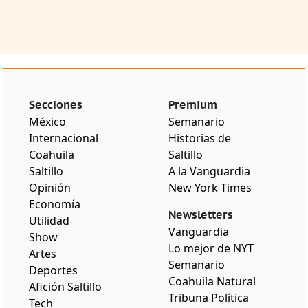
Secciones
Premium
México
Semanario
Internacional
Historias de
Coahuila
Saltillo
Saltillo
A la Vanguardia
Opinión
New York Times
Economía
Newsletters
Utilidad
Vanguardia
Show
Lo mejor de NYT
Artes
Semanario
Deportes
Coahuila Natural
Afición Saltillo
Tribuna Política
Tech