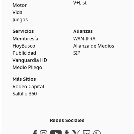
V+List
Motor
Vida
Juegos
Servicios
Alianzas
Membresía
WAN-IFRA
HoyBusco
Alianza de Medios
Publicidad
SIP
Vanguardia HD
Medio Pliego
Más Sitios
Rodeo Capital
Saltillo 360
Redes Sociales