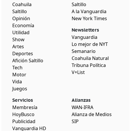
Coahuila
Saltillo
Saltillo
A la Vanguardia
Opinión
New York Times
Economía
Newsletters
Utilidad
Vanguardia
Show
Lo mejor de NYT
Artes
Semanario
Deportes
Coahuila Natural
Afición Saltillo
Tribuna Política
Tech
V+List
Motor
Vida
Juegos
Servicios
Alianzas
Membresía
WAN-IFRA
HoyBusco
Alianza de Medios
Publicidad
SIP
Vanguardia HD