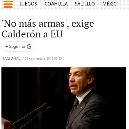
JUEGOS
COAHUILA
SALTILLO
MÉXICO
'No más armas', exige
Calderón a EU
+
Seguir en
NACIONAL
/
29 septiembre 2015 03:53