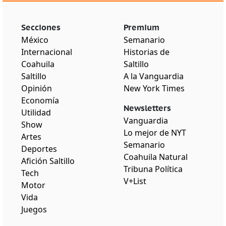
Secciones
Premium
México
Semanario
Internacional
Historias de
Coahuila
Saltillo
Saltillo
A la Vanguardia
Opinión
New York Times
Economía
Newsletters
Utilidad
Vanguardia
Show
Lo mejor de NYT
Artes
Semanario
Deportes
Coahuila Natural
Afición Saltillo
Tribuna Política
Tech
V+List
Motor
Vida
Juegos