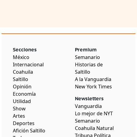
Secciones
Premium
México
Semanario
Internacional
Historias de
Coahuila
Saltillo
Saltillo
A la Vanguardia
Opinión
New York Times
Economía
Newsletters
Utilidad
Vanguardia
Show
Lo mejor de NYT
Artes
Semanario
Deportes
Coahuila Natural
Afición Saltillo
Tribuna Política