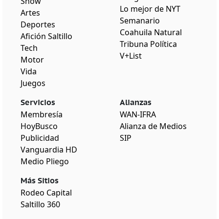
Show
Lo mejor de NYT
Artes
Semanario
Deportes
Coahuila Natural
Afición Saltillo
Tribuna Política
Tech
V+List
Motor
Vida
Juegos
Servicios
Alianzas
Membresía
WAN-IFRA
HoyBusco
Alianza de Medios
Publicidad
SIP
Vanguardia HD
Medio Pliego
Más Sitios
Rodeo Capital
Saltillo 360