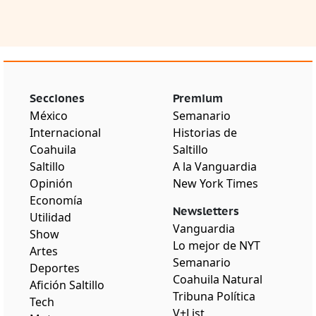
Secciones
Premium
México
Semanario
Internacional
Historias de
Coahuila
Saltillo
Saltillo
A la Vanguardia
Opinión
New York Times
Economía
Newsletters
Utilidad
Vanguardia
Show
Lo mejor de NYT
Artes
Semanario
Deportes
Coahuila Natural
Afición Saltillo
Tribuna Política
Tech
V+List