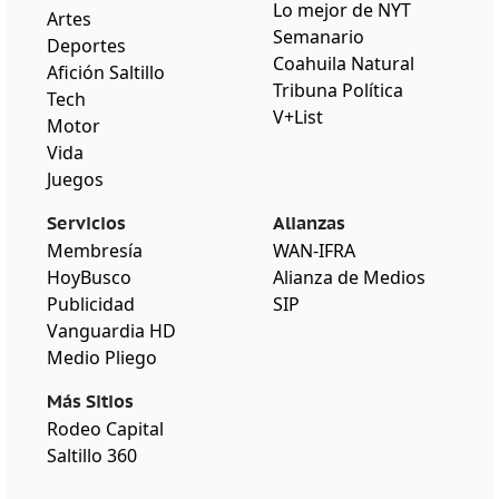
Lo mejor de NYT
Artes
Semanario
Deportes
Coahuila Natural
Afición Saltillo
Tribuna Política
Tech
V+List
Motor
Vida
Juegos
Servicios
Alianzas
Membresía
WAN-IFRA
HoyBusco
Alianza de Medios
Publicidad
SIP
Vanguardia HD
Medio Pliego
Más Sitios
Rodeo Capital
Saltillo 360