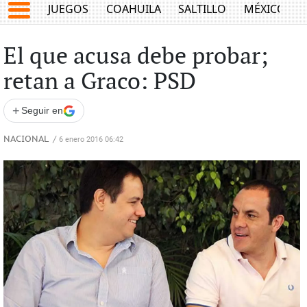
JUEGOS
COAHUILA
SALTILLO
MÉXICO
El que acusa debe probar;
retan a Graco: PSD
+
Seguir en
NACIONAL
/
6 enero 2016 06:42