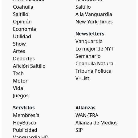
Coahuila
Saltillo
Saltillo
A la Vanguardia
Opinión
New York Times
Economía
Newsletters
Utilidad
Vanguardia
Show
Lo mejor de NYT
Artes
Semanario
Deportes
Coahuila Natural
Afición Saltillo
Tribuna Política
Tech
V+List
Motor
Vida
Juegos
Servicios
Alianzas
Membresía
WAN-IFRA
HoyBusco
Alianza de Medios
Publicidad
SIP
Vanguardia HD