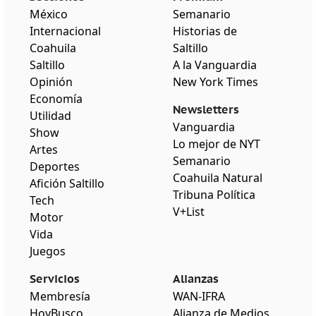
México
Semanario
Internacional
Historias de
Coahuila
Saltillo
Saltillo
A la Vanguardia
Opinión
New York Times
Economía
Newsletters
Utilidad
Vanguardia
Show
Lo mejor de NYT
Artes
Semanario
Deportes
Coahuila Natural
Afición Saltillo
Tribuna Política
Tech
V+List
Motor
Vida
Juegos
Servicios
Alianzas
Membresía
WAN-IFRA
HoyBusco
Alianza de Medios