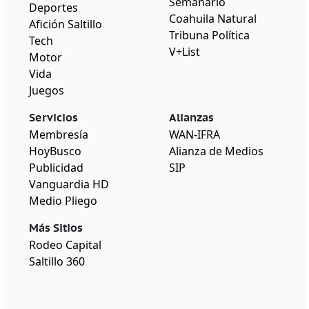
Semanario
Deportes
Coahuila Natural
Afición Saltillo
Tribuna Política
Tech
V+List
Motor
Vida
Juegos
Servicios
Alianzas
Membresía
WAN-IFRA
HoyBusco
Alianza de Medios
Publicidad
SIP
Vanguardia HD
Medio Pliego
Más Sitios
Rodeo Capital
Saltillo 360