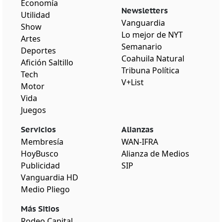
Economía
Newsletters
Utilidad
Vanguardia
Show
Lo mejor de NYT
Artes
Semanario
Deportes
Coahuila Natural
Afición Saltillo
Tribuna Política
Tech
V+List
Motor
Vida
Juegos
Servicios
Alianzas
Membresía
WAN-IFRA
HoyBusco
Alianza de Medios
Publicidad
SIP
Vanguardia HD
Medio Pliego
Más Sitios
Rodeo Capital