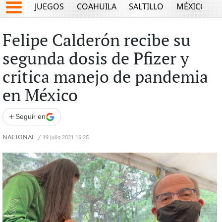
JUEGOS
COAHUILA
SALTILLO
MÉXICO
Felipe Calderón recibe su
segunda dosis de Pfizer y
critica manejo de pandemia
en México
+
Seguir en
NACIONAL
/
19 julio 2021 16:25