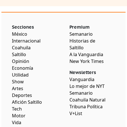
Secciones
Premium
México
Semanario
Internacional
Historias de
Coahuila
Saltillo
Saltillo
A la Vanguardia
Opinión
New York Times
Economía
Newsletters
Utilidad
Vanguardia
Show
Lo mejor de NYT
Artes
Semanario
Deportes
Coahuila Natural
Afición Saltillo
Tribuna Política
Tech
V+List
Motor
Vida