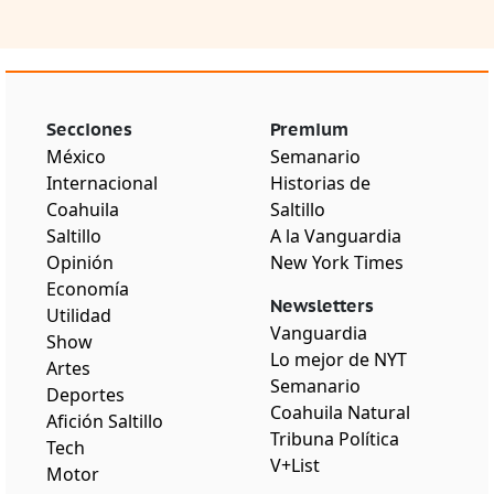
Secciones
Premium
México
Semanario
Internacional
Historias de
Coahuila
Saltillo
Saltillo
A la Vanguardia
Opinión
New York Times
Economía
Newsletters
Utilidad
Vanguardia
Show
Lo mejor de NYT
Artes
Semanario
Deportes
Coahuila Natural
Afición Saltillo
Tribuna Política
Tech
V+List
Motor