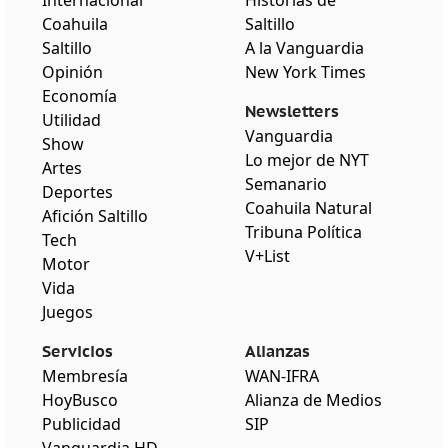
Coahuila
Saltillo
Saltillo
A la Vanguardia
Opinión
New York Times
Economía
Newsletters
Utilidad
Vanguardia
Show
Lo mejor de NYT
Artes
Semanario
Deportes
Coahuila Natural
Afición Saltillo
Tribuna Política
Tech
V+List
Motor
Vida
Juegos
Servicios
Alianzas
Membresía
WAN-IFRA
HoyBusco
Alianza de Medios
Publicidad
SIP
Vanguardia HD