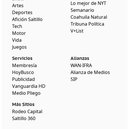
Lo mejor de NYT
Artes
Semanario
Deportes
Coahuila Natural
Afición Saltillo
Tribuna Política
Tech
V+List
Motor
Vida
Juegos
Servicios
Alianzas
Membresía
WAN-IFRA
HoyBusco
Alianza de Medios
Publicidad
SIP
Vanguardia HD
Medio Pliego
Más Sitios
Rodeo Capital
Saltillo 360